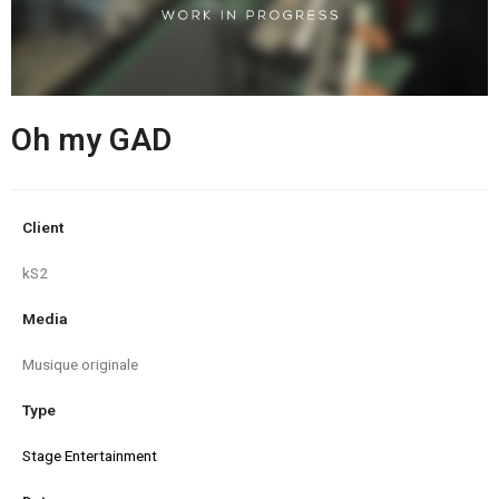
Oh my GAD
Client
kS2
Media
Musique originale
Type
Stage Entertainment